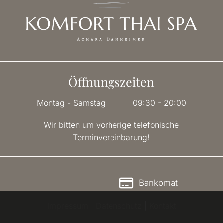
Öffnungszeiten
Montag - Samstag
09:30 - 20:00
Wir bitten um vorherige telefonische
Terminvereinbarung!
Bankomat
Impressum
|
Datenschutz
|
Kontakt