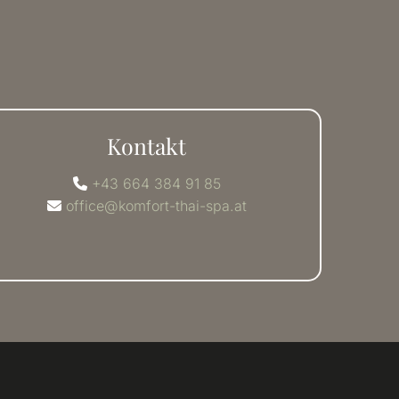
Kontakt
+43 664 384 91 85

office@komfort-thai-spa.at
