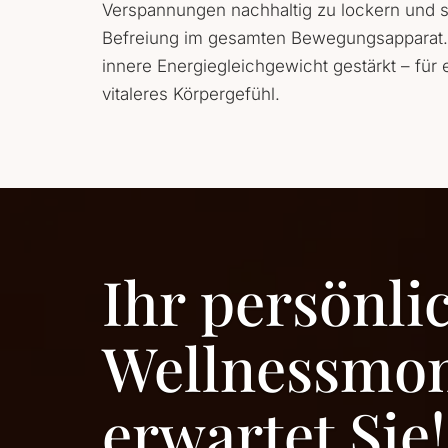
Verspannungen nachhaltig zu lockern und so
Befreiung im gesamten Bewegungsapparat. 
innere Energiegleichgewicht gestärkt – für 
vitaleres Körpergefühl.
Ihr persönli
Wellnessmo
erwartet Sie!