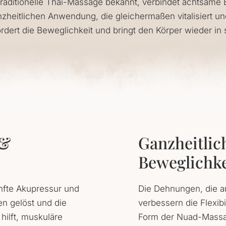
traditionelle Thai-Massage bekannt, verbindet achtsa
zheitlichen Anwendung, die gleichermaßen vitalisiert und 
dert die Beweglichkeit und bringt den Körper wieder in 
 &
Ganzheitli
Beweglichke
anfte Akupressur und
Die Dehnungen, die an
 gelöst und die
verbessern die Flexibi
ilft, muskuläre
Form der Nuad-Massag