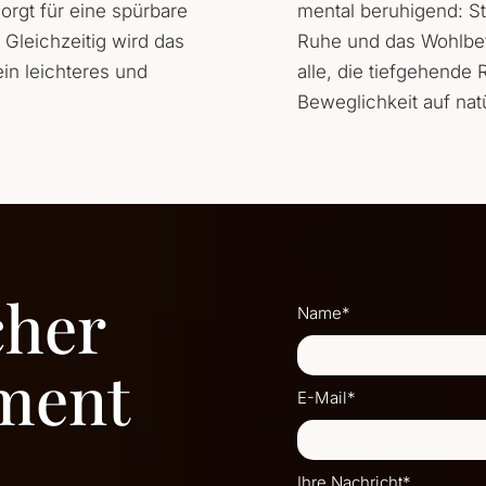
rgt für eine spürbare
mental beruhigend: St
Gleichzeitig wird das
Ruhe und das Wohlbefi
ein leichteres und
alle, die tiefgehende
Beweglichkeit auf nat
cher
Name*
ment
E-Mail*
Ihre Nachricht*